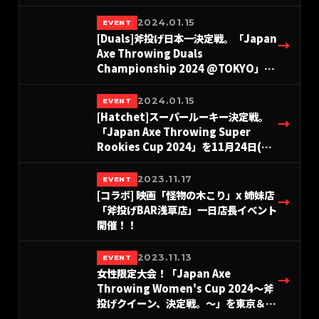
THE AXE THROWING BAR®︎ 浅草店に
て2025年12月14日(日)に開催決定！
2024.01.15
EVENT
#A.LEAGUE2025
[Duals]斧投げ日本一決定戦。「Japan
→
Axe Throwing Duals
Championship 2024 @TOKYO」を
THE AXE THROWING BAR®︎ 浅草店に
て2024年7月21日(日)に開催決定！
2024.01.15
EVENT
#A.LEAGUE2024
[Hatchet]スーパールーキー決定戦。
→
「Japan Axe Throwing Super
Rookies Cup 2024」を11月24日(日)
東京にて開催！#A.LEAGUE2024
2023.11.17
EVENT
[コラボ] 映画「怪物の木こり」x 姉妹店
→
「斧投げBAR浅草店」一日店長イベント
開催！！
2023.11.13
EVENT
女性限定大会！「Japan Axe
→
Throwing Women's Cup 2024〜斧
投げクイーン、決定戦。〜」を東京＆名
古屋＆大阪にて開催！