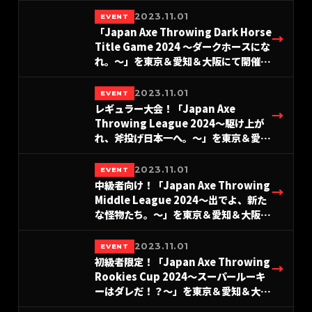
#A.LEAGUE2024-Hatchet部門
2023.11.01
EVENT
「Japan Axe Throwing Dark Horse
→
Title Game 2024 〜ダークホースにな
れ。〜」を東京＆愛知＆大阪にて開催！
#A.LEAGUE2024-Hatchet部門
2023.11.01
EVENT
レギュラー大会！「Japan Axe
→
Throwing League 2024〜駆け上が
れ、斧投げ日本一へ。〜」を東京＆愛知
＆大阪にて開催！#A.LEAGUE2024-
Hatchet部門
2023.11.01
EVENT
中級者向け！「Japan Axe Throwing
→
Middle League 2024〜出でよ、新た
な怪物たち。〜」を東京＆愛知＆大阪に
て開催！#A.LEAGUE2024-Hatchet
部門
2023.11.01
EVENT
初級者限定！「Japan Axe Throwing
→
Rookies Cup 2024〜スーパールーキ
ーはダレだ！？〜」を東京＆愛知＆大阪
にて開催！#A.LEAGUE2024-