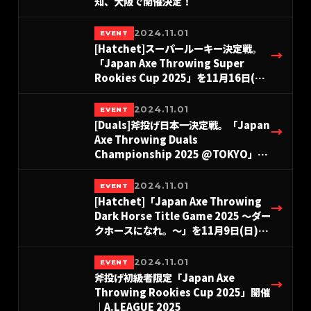
知、大阪で開催決定！
2024.11.01
EVENT
[Hatchet]スーパールーキー決定戦。
→
「Japan Axe Throwing Super
Rookies Cup 2025」を11月16日(日)
東京にて開催！#A.LEAGUE2025
2024.11.01
EVENT
[Duals]斧投げ日本一決定戦。「Japan
→
Axe Throwing Duals
Championship 2025 @TOKYO」を
THE AXE THROWING BAR®︎ 浅草店に
て10月26日(日)に開催決定！
2024.11.01
EVENT
#A.LEAGUE2025
[Hatchet]「Japan Axe Throwing
→
Dark Horse Title Game 2025 〜ダー
クホースになれ。〜」を11月9日(日)に
東京＆愛知＆大阪にて開催！
#A.LEAGUE2025
2024.11.01
EVENT
斧投げ初級者限定「Japan Axe
→
Throwing Rookies Cup 2025」開催
｜A.LEAGUE 2025