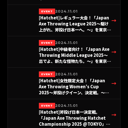
2024.11.01
EVENT
[Hatchet]レギュラー大会！「Japan
→
Axe Throwing League 2025〜駆け
上がれ、斧投げ日本一へ。〜」を東京＆
愛知＆大阪にて開催！
#A.LEAGUE2025
2024.11.01
EVENT
[Hatchet]中級者向け！「Japan Axe
→
Throwing Middle League 2025〜
出でよ、新たな怪物たち。〜」を東京＆
愛知＆大阪にて開催！
#A.LEAGUE2025
2024.11.01
EVENT
[Hatchet]女性限定大会！「Japan
→
Axe Throwing Women's Cup
2025〜斧投げクイーン、決定戦。〜」
を9月28日(日)東京＆名古屋＆大阪にて
開催！#A.LEAGUE2025
2024.11.01
EVENT
[Hatchet]斧投げ日本一決定戦。
→
「Japan Axe Throwing Hatchet
Championship 2025 @TOKYO」を