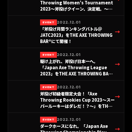
Throwing Women's Tournament
2023〜斧投げクイーン、決定戦。〜」
を東京＆名古屋＆大阪にて開催！
2022.12.01
EVENT
「斧投げ月間ランキングバトル＠
→
JATC2023」をTHE AXE THROWING
BAR®︎にて開催！
2022.12.01
EVENT
駆け上がれ、斧投げ日本一へ。
→
「Japan Axe Throwing League
2023」をTHE AXE THROWING BAR®︎
にて開催決定！
2022.12.01
EVENT
斧投げ初級者限定大会！「Axe
→
Throwing Rookies Cup 2023〜スー
パールーキーはダレだ！？〜」をTHE
AXE THROWING BAR®︎にて開催決定！
2022.12.01
EVENT
ダークホースになれ。「Japan Axe
→