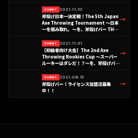
AXE THROWING BAR®︎にて開催決定！
2021.11.10
EVENT
斧投げ日本一決定戦！The 5th Japan
→
Axe Throwing Tournament 〜日本
一を掴み取れ。〜を、斧投げバー THE
AXE THROWING BAR 浅草店にて、
2/26(土) 27(日)に開催決定！
2021.11.01
EVENT
【初級者向け大会】The 2nd Axe
→
Throwing Rookies Cup 〜スーパー
ルーキーはダレだ！？〜を、斧投げバー
THE AXE THROWING BAR®︎ 浅草店に
て、1/23(日) に開催決定！
2021.08.15
EVENT
→
斧投げバー！ライセンス加盟店募集
中！！