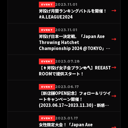
Hatchet部門
2023.11.01
EVENT
→
斧投げ月間ランキングバトルを開催！
#A.LEAGUE2024
2023.11.01
EVENT
斧投げ日本一決定戦。「Japan Axe
→
Throwing Hatchet
Championship 2024 @TOKYO」を
THE AXE THROWING BAR®︎ 浅草店に
て2024年12月8日(日)に開催決定！
2023.07.28
EVENT
#A.LEAGUE2024-Hatchet部門
→
【👩斧投げ女子会プラン🍻🪓】REEAST
ROOMで提供スタート！
2023.06.17
EVENT
【新店舗OPEN記念】フォロー＆リツイ
→
ートキャンペーン開催！
(2023.06.17〜2023.11.30) - 新感覚
アミューズメント/カフェ REEAST
ROOM（リーストルーム）
2023.01.17
EVENT
女性限定大会！「Japan Axe
→