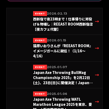
2026.02.13
EVENT
西新宿で夜23時まで！仕事帰りに斧投
→
げ＆物壊し｜REEAST ROOM西新宿店
【夜カフェ代替】
2026.01.15
EVENT
猫原いおりさんが『REEAST ROOM』
→
イメージガールに就任！（1/16〜
4/16）
2025.01.07
EVENT
Japan Axe Throwing BullMag
→
Championship 2025」を2月22日
(土)、23日(日)に開催決定！Japan
Axe Throwing WATL Marathon
League 2025を東京、愛知、大阪で開
2025.01.06
EVENT
催決定！
Japan Axe Throwing WATL
→
Marathon League 2025を東京、愛