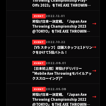
Throwing Championship Play-
Offs 2023」をTHE AXE THROWING
BAR®︎にて、11月12日に開催決定！
2022.12.01
EVENT
斧投げ日本一決定戦。「Japan Axe
→
Throwing Championship 2023
@TOKYO」をTHE AXE THROWING
BAR®︎浅草店にて2023年12月3日に開
催決定！
2022.10.22
EVENT
→
【VS スタッフ】店舗スタッフと1ドリン
クをかけて5投バトル！
2022.08.01
EVENT
【日本初上陸】斧投げデリバリー
→
"Mobile Axe Throwingモバイルアッ
クススローイング)"
2022.05.08
EVENT
斧投げ日本一決定戦。「Japan Axe
→
Throwing Championship 2022
@TOKYO」をTHE AXE THROWING