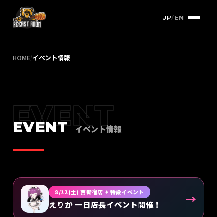
JP
/
EN
HOME
/
イベント情報
EVENT
EVENT
イベント情報
8/22(土) 西新宿店 ✦ 特設イベント
→
えりか 一日店長イベント開催！