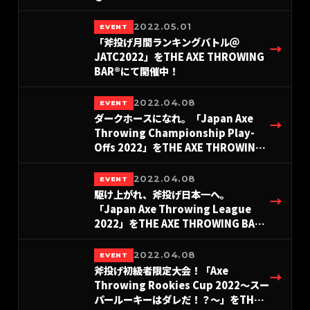
BAR®︎浅草店にて2022年12月18日に開
催決定！
2022.05.01
EVENT
「斧投げ月間ランキングバトル＠
→
JATC2022」をTHE AXE THROWING
BAR®︎にて開催中！
2022.04.08
EVENT
ダークホースになれ。「Japan Axe
→
Throwing Championship Play-
Offs 2022」をTHE AXE THROWING
BAR®︎にて、12月11日に開催決定！
2022.04.08
EVENT
駆け上がれ、斧投げ日本一へ。
→
「Japan Axe Throwing League
2022」をTHE AXE THROWING BAR®︎
にて開催決定！
2022.04.08
EVENT
斧投げ初級者限定大会！「Axe
→
Throwing Rookies Cup 2022〜スー
パールーキーはダレだ！？〜」をTHE