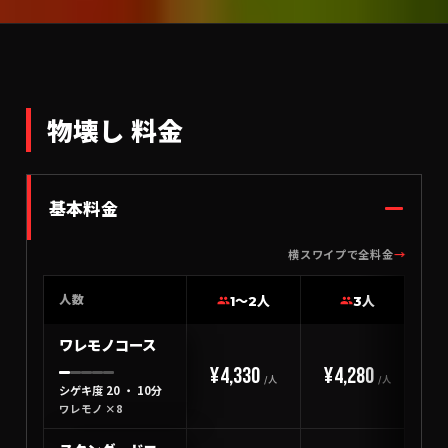
物壊し 料金
基本料金
横スワイプで全料金
→
人数
1〜2人
3人
ワレモノコース
¥4,330
¥4,280
¥
/人
/人
シゲキ度 20 ・ 10分
ワレモノ ×8