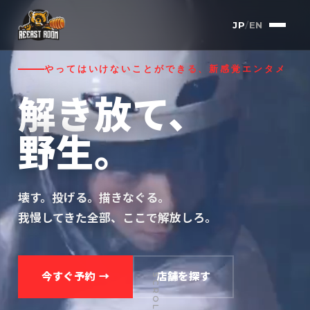
JP
/
EN
やってはいけないことができる、新感覚エンタメ
解き放て、
野生。
壊す。投げる。描きなぐる。
我慢してきた全部、ここで解放しろ。
今すぐ予約 →
店舗を探す
SCROLL