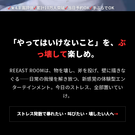
★4.8 高評価
累計10万人突破
当日予約OK
手ぶらでOK
「やってはいけないこと」を、
ぶ
っ壊して
楽しめ。
REEAST ROOMは、物を壊し、斧を投げ、壁に描きな
ぐる——日常の我慢を解き放つ、新感覚の体験型エン
ターテインメント。今日のストレス、全部置いてい
け。
ストレス発散で暴れたい・叫びたい・壊したい人へ
→