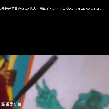
し
斧投げ
落書き
Q&A
法人・団体
イベント
ブログ
A.TENGU
AXE HUB
・落書きが全