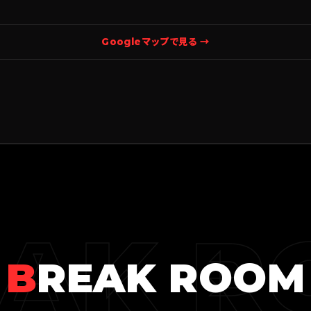
Googleマップで見る →
EAK R
B
REAK ROOM