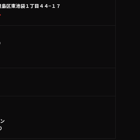
豊島区東池袋１丁目４４−１７
→
0
ーン
り