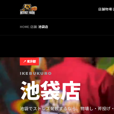
店舗
物壊
HOME
/
店舗
/
池袋
店
📍
東京都
IKEBUKURO
池袋
店
池袋でストレス発散するなら。物壊し・斧投げ