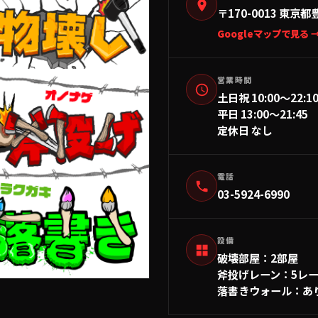
〒170-0013
東京都
Googleマップで見る 
営業時間
土日祝 10:00〜22:1
平日 13:00〜21:45
定休日 なし
電話
03-5924-6990
設備
破壊部屋
：
2部屋
斧投げレーン
：
5レ
落書きウォール
：
あ