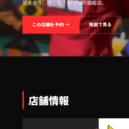
部そろう、REEAST ROOMの旗艦店。
この店舗を予約 →
地図で見る
店舗情報