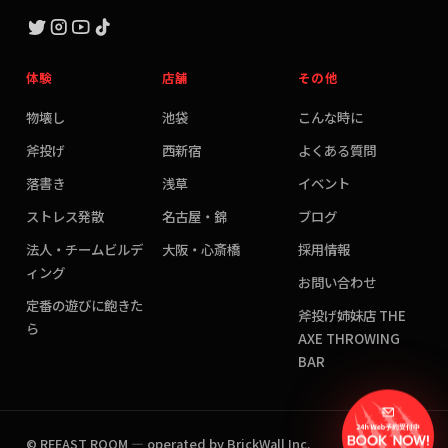
体験
店舗
その他
物壊し
池袋
こんな時に
斧投げ
西新宿
よくある質問
落書き
浅草
イベント
ストレス発散
名古屋・錦
ブログ
法人・チームビルデ
大阪・心斎橋
採用情報
ィング
お問い合わせ
定番の遊びに飽きた
斧投げ姉妹店 THE
ら
AXE THROWING
BAR
© REEAST ROOM — operated by BrickWall Inc.