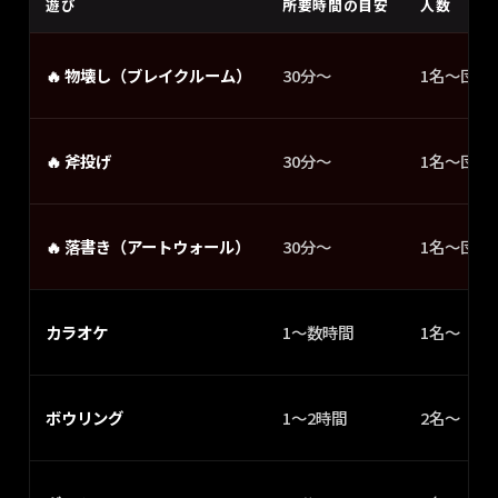
遊び
所要時間の目安
人数
🔥
物壊し（ブレイクルーム）
30分〜
1名〜団体
🔥
斧投げ
30分〜
1名〜団体
🔥
落書き（アートウォール）
30分〜
1名〜団体
カラオケ
1〜数時間
1名〜
ボウリング
1〜2時間
2名〜