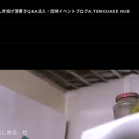
し
斧投げ
落書き
Q&A
法人・団体
イベント
ブログ
A.TENGU
AXE HUB
楽しめる、仕