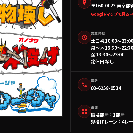
〒160-0023
東京都新
Googleマップで見る 
営業時間
土日祝 10:00〜23:0
月〜木 13:30〜22:3
金 13:30〜23:00
定休日 なし
電話
03-6258-0534
設備
破壊部屋
：
1部屋
斧投げレーン
：
4レ