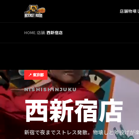
店舗
物壊
HOME
/
店舗
/
西新宿
店
📍
東京都
NISHISHINJUKU
西新宿
店
新宿で夜までストレス発散。物壊しと斧投げが