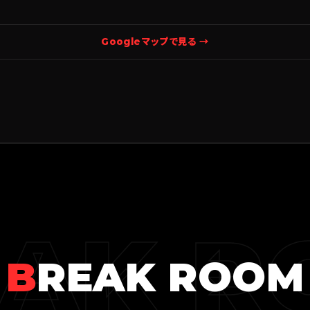
Googleマップで見る →
EAK R
B
REAK ROOM