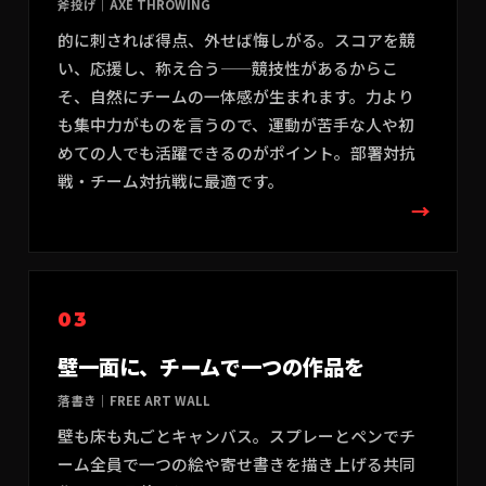
斧投げ
｜
AXE THROWING
的に刺されば得点、外せば悔しがる。スコアを競
い、応援し、称え合う——競技性があるからこ
そ、自然にチームの一体感が生まれます。力より
も集中力がものを言うので、運動が苦手な人や初
めての人でも活躍できるのがポイント。部署対抗
戦・チーム対抗戦に最適です。
→
03
壁一面に、チームで一つの作品を
落書き
｜
FREE ART WALL
壁も床も丸ごとキャンバス。スプレーとペンでチ
ーム全員で一つの絵や寄せ書きを描き上げる共同