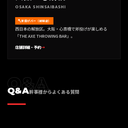
OSAKA SHINSAIBASHI
斧投げバー（姉妹店）
西日本の解放区。大阪・心斎橋で斧投げが楽しめる
「THE AXE THROWING BAR」。
店舗詳細・予約
→
Q&A
Q&A
幹事様からよくある質問