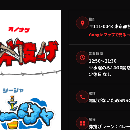
住所
〒111-0043
東京都
Googleマップで見る 
営業時間
12:50〜21:30
※水曜のみ14:30開
定休日 なし
電話
電話がないためSNS
設備
斧投げレーン
：
4レ