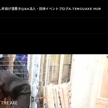
し
斧投げ
落書き
Q&A
法人・団体
イベント
ブログ
A.TENGU
AXE HUB
E AXE