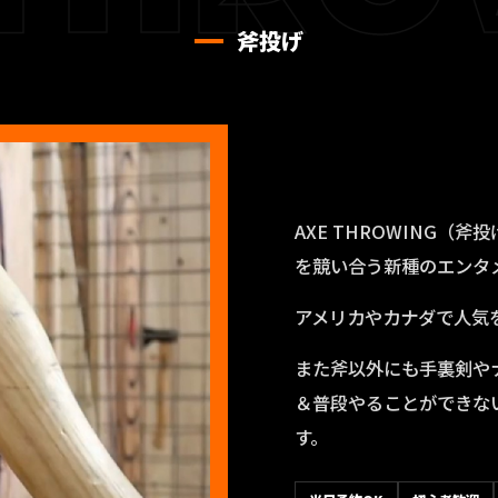
斧投げ
AXE THROWING
を競い合う新種のエンタ
アメリカやカナダで人気
また斧以外にも手裏剣や
＆普段やることができな
す。