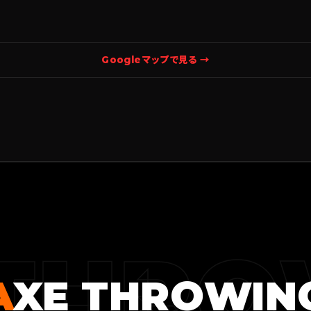
Googleマップで見る →
 THRO
A
XE THROWIN