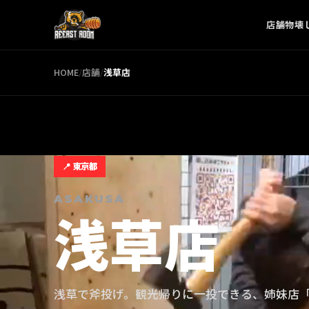
店舗
物壊
HOME
/
店舗
/
浅草
店
📍
東京都
ASAKUSA
浅草
店
浅草で斧投げ。観光帰りに一投できる、姉妹店「TH