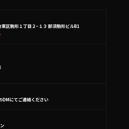
台東区駒形１丁目２−１３ 那須駒形ビルB1
→
店
のDMにてご連絡ください
ーン