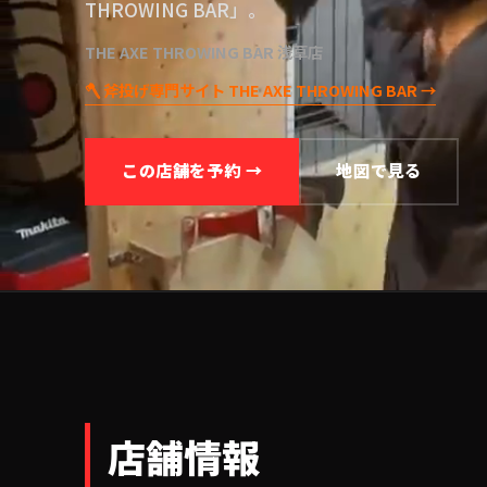
THROWING BAR」。
THE AXE THROWING BAR 浅草店
🪓 斧投げ専門サイト THE AXE THROWING BAR →
この店舗を予約 →
地図で見る
店舗情報