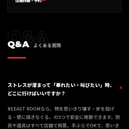
店舗詳細・予約
→
Q&A
Q&A
よくある質問
ストレスが溜まって「暴れたい・叫びたい」時、
どこに行けばいいですか？
REEAST ROOMなら、物を思いきり壊す・斧を投げ
る・壁に描きなぐる、の3つで安全に発散できます。防
具や道具はすべて店舗で用意。手ぶらでOKで、思いき