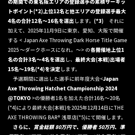
の期間での東名阪エリアの登録選手の累積サーキッ
トポイント(*2)上位12名と他エリアの登録選手最大
4名の合計12名〜16名を選出
します。
(*3)
それに
加えて、2025年11月9日に東京、愛知、大阪で開催
する <
Japan Axe Throwing Dark Horse Title Game
2025 〜ダークホースになれ。〜> の
各開催地上位1
名の合計3名〜4名を選出
し、
最終大会(本戦)出場者
15名〜19名(*4)を決定
します。
予選期間に選出した選手に前年度大会<
Japan
Axe Throwing Hatchet Championship 2024
@TOKYO
>の優勝者1名を加えた合計16名〜20名
(*4)により最終大会(本戦)を2025年12月14日にTHE
AXE THROWING BAR®︎ 浅草店(*5)にて開催します。
さらに、
賞金総額 80万円で
、
優勝者 50万円
、
準