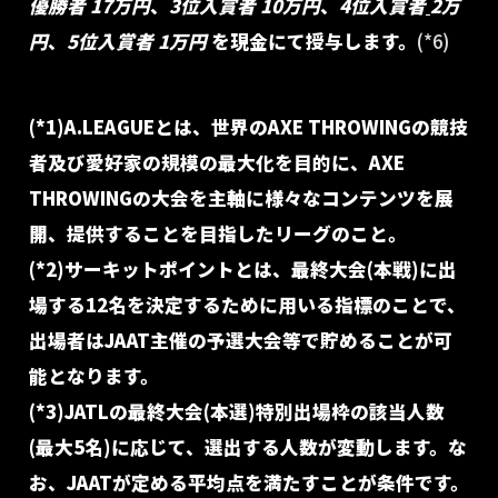
優勝者 17万円
、
3位入賞者 10万円
、
4位入賞者
2万
円
、
5位入賞者 1万円
を現金にて授与します。
(*6)
(*1)
A.LEAGUEとは、世界のAXE THROWINGの競技
者及び愛好家の規模の最大化を目的に、AXE
THROWINGの大会を主軸に様々なコンテンツを展
開、提供することを目指したリーグのこと。
(*2)
サーキットポイントとは、最終大会(本戦)に出
場する12名を決定するために用いる指標のことで、
出場者はJAAT主催の予選大会等で貯めることが可
能となります。
(*3)JATLの最終大会(本選)特別出場枠の該当人数
(最大5名)に応じて、選出する人数が変動します。な
お、JAATが定める平均点を満たすことが条件です。