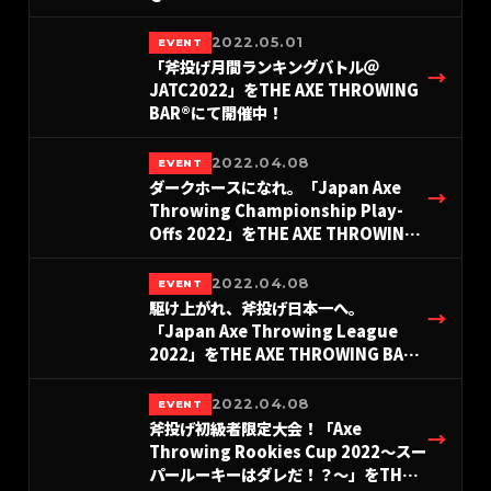
BAR®︎浅草店にて2022年12月18日に開
催決定！
2022.05.01
EVENT
「斧投げ月間ランキングバトル＠
→
JATC2022」をTHE AXE THROWING
BAR®︎にて開催中！
2022.04.08
EVENT
ダークホースになれ。「Japan Axe
→
Throwing Championship Play-
Offs 2022」をTHE AXE THROWING
BAR®︎にて、12月11日に開催決定！
2022.04.08
EVENT
駆け上がれ、斧投げ日本一へ。
→
「Japan Axe Throwing League
2022」をTHE AXE THROWING BAR®︎
にて開催決定！
2022.04.08
EVENT
斧投げ初級者限定大会！「Axe
→
Throwing Rookies Cup 2022〜スー
パールーキーはダレだ！？〜」をTHE