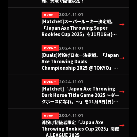
知、大阪で開催決定！
2024.11.01
EVENT
[Hatchet]スーパールーキー決定戦。
→
「Japan Axe Throwing Super
Rookies Cup 2025」を11月16日(日)
東京にて開催！#A.LEAGUE2025
2024.11.01
EVENT
[Duals]斧投げ日本一決定戦。「Japan
→
Axe Throwing Duals
Championship 2025 @TOKYO」を
THE AXE THROWING BAR®︎ 浅草店に
て10月26日(日)に開催決定！
2024.11.01
EVENT
#A.LEAGUE2025
[Hatchet]「Japan Axe Throwing
→
Dark Horse Title Game 2025 〜ダー
クホースになれ。〜」を11月9日(日)に
東京＆愛知＆大阪にて開催！
#A.LEAGUE2025
2024.11.01
EVENT
斧投げ初級者限定「Japan Axe
→
Throwing Rookies Cup 2025」開催
｜A.LEAGUE 2025