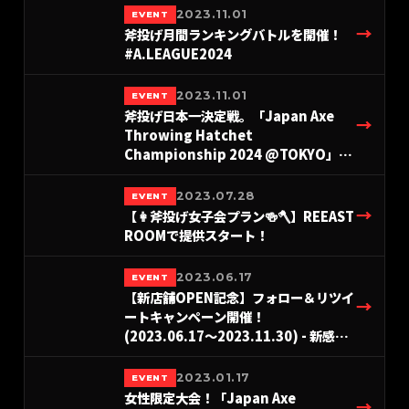
Hatchet部門
2023.11.01
EVENT
→
斧投げ月間ランキングバトルを開催！
#A.LEAGUE2024
2023.11.01
EVENT
斧投げ日本一決定戦。「Japan Axe
→
Throwing Hatchet
Championship 2024 @TOKYO」を
THE AXE THROWING BAR®︎ 浅草店に
て2024年12月8日(日)に開催決定！
2023.07.28
EVENT
#A.LEAGUE2024-Hatchet部門
→
【👩斧投げ女子会プラン🍻🪓】REEAST
ROOMで提供スタート！
2023.06.17
EVENT
【新店舗OPEN記念】フォロー＆リツイ
→
ートキャンペーン開催！
(2023.06.17〜2023.11.30) - 新感覚
アミューズメント/カフェ REEAST
ROOM（リーストルーム）
2023.01.17
EVENT
女性限定大会！「Japan Axe
→