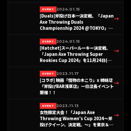
THE AXE THROWING BAR®︎ 浅草店に
て2025年12月14日(日)に開催決定！
2024.01.15
EVENT
#A.LEAGUE2025
[Duals]斧投げ日本一決定戦。「Japan
→
Axe Throwing Duals
Championship 2024 @TOKYO」を
THE AXE THROWING BAR®︎ 浅草店に
て2024年7月21日(日)に開催決定！
2024.01.15
EVENT
#A.LEAGUE2024
[Hatchet]スーパールーキー決定戦。
→
「Japan Axe Throwing Super
Rookies Cup 2024」を11月24日(日)
東京にて開催！#A.LEAGUE2024
2023.11.17
EVENT
[コラボ] 映画「怪物の木こり」x 姉妹店
→
「斧投げBAR浅草店」一日店長イベント
開催！！
2023.11.13
EVENT
女性限定大会！「Japan Axe
→
Throwing Women's Cup 2024〜斧
投げクイーン、決定戦。〜」を東京＆名
古屋＆大阪にて開催！