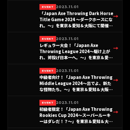
#A.LEAGUE2024-Hatchet部門
2023.11.01
EVENT
「Japan Axe Throwing Dark Horse
→
Title Game 2024 〜ダークホースにな
れ。〜」を東京＆愛知＆大阪にて開催！
#A.LEAGUE2024-Hatchet部門
2023.11.01
EVENT
レギュラー大会！「Japan Axe
→
Throwing League 2024〜駆け上が
れ、斧投げ日本一へ。〜」を東京＆愛知
＆大阪にて開催！#A.LEAGUE2024-
Hatchet部門
2023.11.01
EVENT
中級者向け！「Japan Axe Throwing
→
Middle League 2024〜出でよ、新た
な怪物たち。〜」を東京＆愛知＆大阪に
て開催！#A.LEAGUE2024-Hatchet
部門
2023.11.01
EVENT
初級者限定！「Japan Axe Throwing
→
Rookies Cup 2024〜スーパールーキ
ーはダレだ！？〜」を東京＆愛知＆大阪
にて開催！#A.LEAGUE2024-