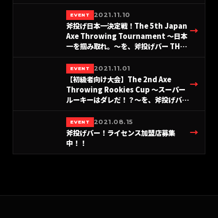
AXE THROWING BAR®︎にて開催決定！
2021.11.10
EVENT
斧投げ日本一決定戦！The 5th Japan
→
Axe Throwing Tournament 〜日本
一を掴み取れ。〜を、斧投げバー THE
AXE THROWING BAR 浅草店にて、
2/26(土) 27(日)に開催決定！
2021.11.01
EVENT
【初級者向け大会】The 2nd Axe
→
Throwing Rookies Cup 〜スーパー
ルーキーはダレだ！？〜を、斧投げバー
THE AXE THROWING BAR®︎ 浅草店に
て、1/23(日) に開催決定！
2021.08.15
EVENT
→
斧投げバー！ライセンス加盟店募集
中！！