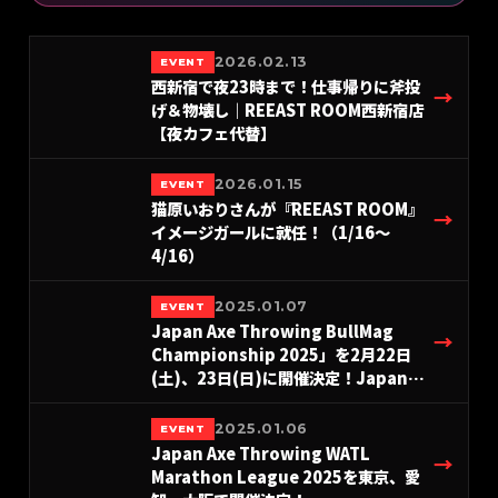
2026.02.13
EVENT
西新宿で夜23時まで！仕事帰りに斧投
→
げ＆物壊し｜REEAST ROOM西新宿店
【夜カフェ代替】
2026.01.15
EVENT
猫原いおりさんが『REEAST ROOM』
→
イメージガールに就任！（1/16〜
4/16）
2025.01.07
EVENT
Japan Axe Throwing BullMag
→
Championship 2025」を2月22日
(土)、23日(日)に開催決定！Japan
Axe Throwing WATL Marathon
League 2025を東京、愛知、大阪で開
2025.01.06
EVENT
催決定！
Japan Axe Throwing WATL
→
Marathon League 2025を東京、愛