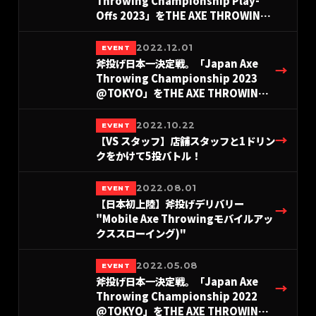
Throwing Championship Play-
Offs 2023」をTHE AXE THROWING
BAR®︎にて、11月12日に開催決定！
2022.12.01
EVENT
斧投げ日本一決定戦。「Japan Axe
→
Throwing Championship 2023
@TOKYO」をTHE AXE THROWING
BAR®︎浅草店にて2023年12月3日に開
催決定！
2022.10.22
EVENT
→
【VS スタッフ】店舗スタッフと1ドリン
クをかけて5投バトル！
2022.08.01
EVENT
【日本初上陸】斧投げデリバリー
→
"Mobile Axe Throwingモバイルアッ
クススローイング)"
2022.05.08
EVENT
斧投げ日本一決定戦。「Japan Axe
→
Throwing Championship 2022
@TOKYO」をTHE AXE THROWING