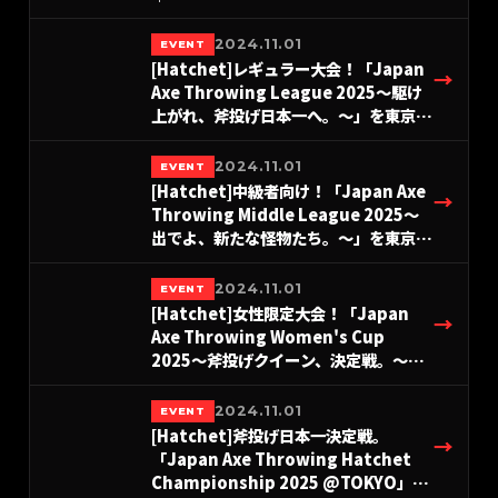
2024.11.01
EVENT
[Hatchet]レギュラー大会！「Japan
→
Axe Throwing League 2025〜駆け
上がれ、斧投げ日本一へ。〜」を東京＆
愛知＆大阪にて開催！
#A.LEAGUE2025
2024.11.01
EVENT
[Hatchet]中級者向け！「Japan Axe
→
Throwing Middle League 2025〜
出でよ、新たな怪物たち。〜」を東京＆
愛知＆大阪にて開催！
#A.LEAGUE2025
2024.11.01
EVENT
[Hatchet]女性限定大会！「Japan
→
Axe Throwing Women's Cup
2025〜斧投げクイーン、決定戦。〜」
を9月28日(日)東京＆名古屋＆大阪にて
開催！#A.LEAGUE2025
2024.11.01
EVENT
[Hatchet]斧投げ日本一決定戦。
→
「Japan Axe Throwing Hatchet
Championship 2025 @TOKYO」を