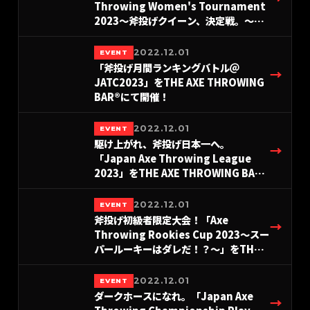
Throwing Women's Tournament
2023〜斧投げクイーン、決定戦。〜」
を東京＆名古屋＆大阪にて開催！
2022.12.01
EVENT
「斧投げ月間ランキングバトル＠
→
JATC2023」をTHE AXE THROWING
BAR®︎にて開催！
2022.12.01
EVENT
駆け上がれ、斧投げ日本一へ。
→
「Japan Axe Throwing League
2023」をTHE AXE THROWING BAR®︎
にて開催決定！
2022.12.01
EVENT
斧投げ初級者限定大会！「Axe
→
Throwing Rookies Cup 2023〜スー
パールーキーはダレだ！？〜」をTHE
AXE THROWING BAR®︎にて開催決定！
2022.12.01
EVENT
ダークホースになれ。「Japan Axe
→