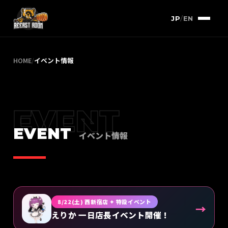
JP
/
EN
HOME
/
イベント情報
EVENT
EVENT
イベント情報
8/22(土) 西新宿店 ✦ 特設イベント
→
えりか 一日店長イベント開催！