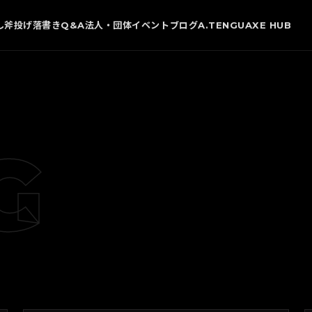
し
斧投げ
落書き
Q&A
法人・団体
イベント
ブログ
A.TENGU
AXE HUB
G