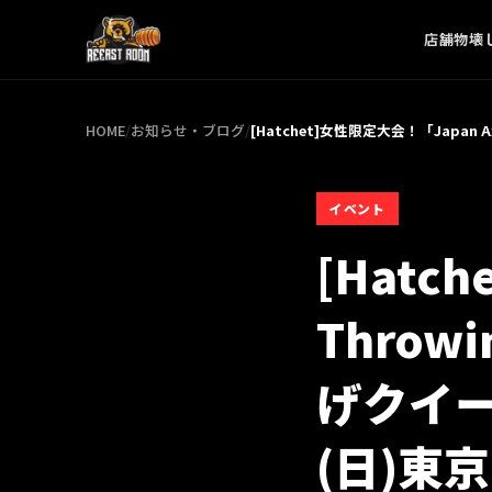
店舗
物壊
HOME
/
お知らせ・ブログ
/
[Hatchet]女性限定大会！「Japan
イベント
[Hatc
Throwi
げクイー
(日)東