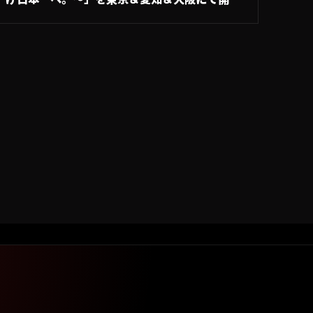
催！#A.LEAGUE2025