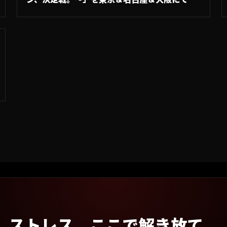
催！
ストレス、ここで解き放て。