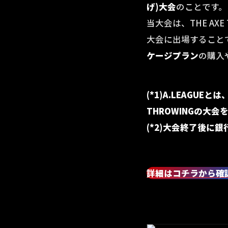
げ)大会
のことです。
当大会は、THE AX
大会に出場すること
ケージプラン
の購入
(*1)
A.LEAGUEと
THROWINGの
(*2)大会終了後に
詳細はコチラから確