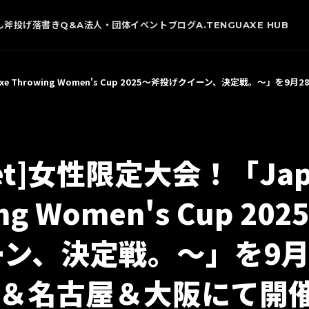
し
斧投げ
落書き
Q&A
法人・団体
イベント
ブログ
A.TENGU
AXE HUB
 Axe Throwing Women's Cup 2025〜斧投げクイーン、決定戦。〜」を9
het]女性限定大会！「Japa
ng Women's Cup 20
ン、決定戦。〜」を9月
京＆名古屋＆大阪にて開