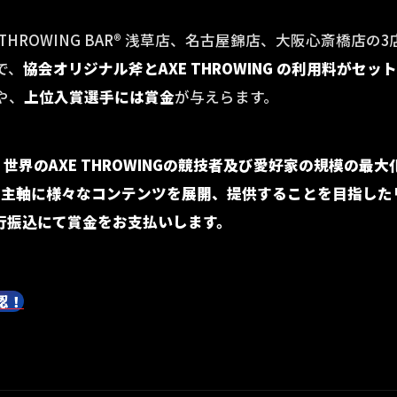
E THROWING BAR®︎ 浅草店、名古屋錦店、大阪心斎橋店
で、
協会オリジナル斧とAXE THROWING の利用料がセ
や、
上位入賞選手には賞金
が与えらます。
は、世界のAXE THROWINGの競技者及び愛好家の規模の最大
大会を主軸に様々なコンテンツを展開、提供することを目指し
銀行振込にて賞金をお支払いします。
認！