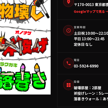
〒170-0013
東京都
Googleマップで見る 
営業時間
土日祝 10:00〜22:1
平日 13:00〜21:45
定休日 なし
電話
03-5924-6990
設備
破壊部屋
：
2部屋
斧投げレーン
：
5レ
落書きウォール
：
あ