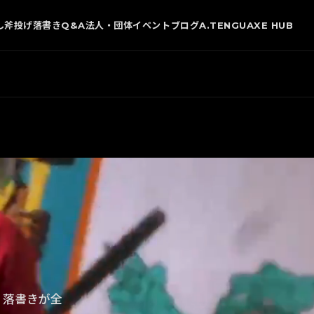
し
斧投げ
落書き
Q&A
法人・団体
イベント
ブログ
A.TENGU
AXE HUB
・落書きが全