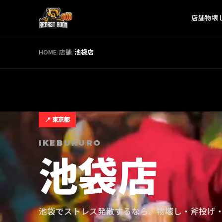
店舗
物壊
HOME
/
店舗
/
池袋
店
📍
東京都
IKEBUKURO
池袋
店
池袋でストレス発散するなら。物壊し・斧投げ