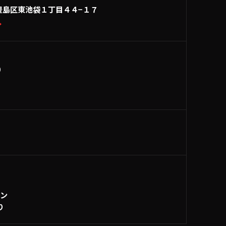
豊島区東池袋１丁目４４−１７
→
0
ーン
り