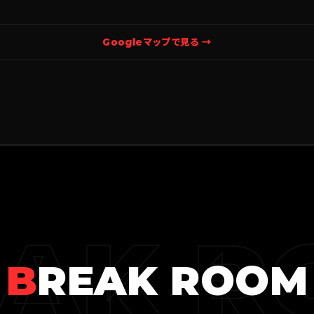
Googleマップで見る →
EAK R
B
REAK ROOM