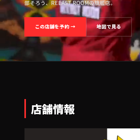
部そろう、REEAST ROOMの旗艦店。
この店舗を予約 →
地図で見る
店舗情報