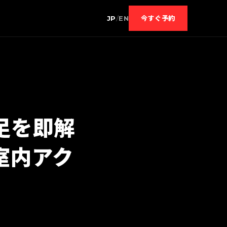
JP
/
EN
今すぐ予約
足を即解
室内アク