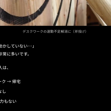
デスクワークの運動不足解消に（斧投げ）
動かしていない…」
非常に多いです。
人は、
ーク → 帰宅
なし
力もない