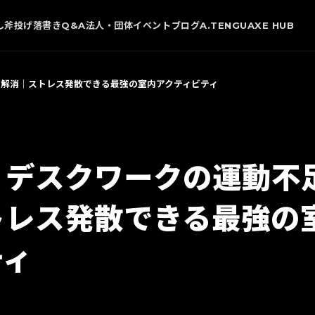
し
斧投げ
落書き
Q&A
法人・団体
イベント
ブログ
A.TENGU
AXE HUB
解消｜ストレス発散できる最強の室内アクティビティ
】デスクワークの運動不
トレス発散できる最強の
ティ