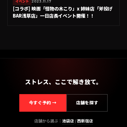
イベント
2023.11.17
[コラボ] 映画「怪物の木こり」x 姉妹店「斧投げ
BAR浅草店」一日店長イベント開催！！
ストレス、ここで解き放て。
今すぐ予約 →
店舗を探す
店舗から選ぶ：
池袋
店
/
西新宿
店