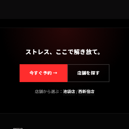
ストレス、ここで解き放て。
今すぐ予約 →
店舗を探す
店舗から選ぶ：
池袋
店
/
西新宿
店