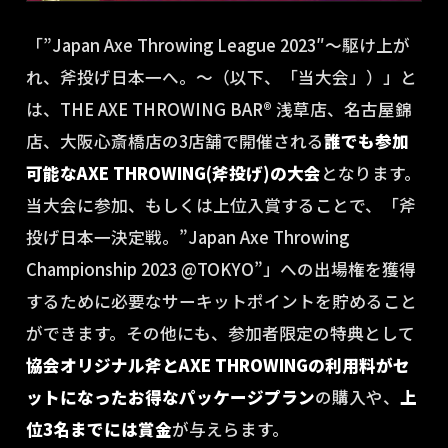
「”Japan Axe Throwing League 2023″〜駆け上が
れ、斧投げ日本一へ。〜（以下、「当大会」）」と
は、THE AXE THROWING BAR®︎ 浅草店、名古屋錦
店、大阪心斎橋店の3店舗で開催される
誰でも参加
可能なAXE THROWING(斧投げ)の大会
となります。
当大会に参加、もしくは上位入賞することで、「斧
投げ日本一決定戦。”Japan Axe Throwing
Championship 2023 @TOKYO”」への出場権を獲得
するために必要なサーキットポイントを貯めること
ができます。その他にも、参加者限定の特典として
協会オリジナル斧とAXE THROWINGの利用料がセ
ットになったお得なパッケージプラン
の購入や、
上
位3名までには賞金
が与えらます。