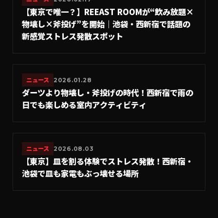
【東京で唯一？】REEAST ROOMが“飲み放題×
物壊し×斧投げ”を開始｜池袋・西新宿で話題の
新感覚ストレス発散スポット
ニュース
2026.01.28
ダーツより物壊し・斧投げの時代！西新宿で雨の
日でも楽しめる室内アクティビティ
ニュース
2026.08.03
【東京】皿を割る体験でストレス発散！西新宿・
池袋で皿も家電もぶっ壊せる場所