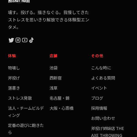
壊す。投げる。描きなぐる。我慢してきた
ストレスを思いきり解放できる体験型エン
タメ。
体験
店舗
その他
物壊し
池袋
こんな時に
斧投げ
西新宿
よくある質問
落書き
浅草
イベント
ストレス発散
名古屋・錦
ブログ
法人・チームビルデ
大阪・心斎橋
採用情報
ィング
お問い合わせ
定番の遊びに飽きた
斧投げ姉妹店 THE
ら
AXE THROWING