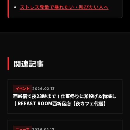
ストレス発散で暴れたい・叫びたい人へ
関連記事
イベント
2026.02.13
西新宿で夜23時まで！仕事帰りに斧投げ＆物壊し
｜REEAST ROOM西新宿店【夜カフェ代替】
ニュース
2026.02.17