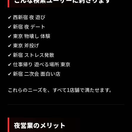
✔ 西新宿 夜 遊び
✔ 新宿 夜 デート
✔ 東京 物壊し 体験
✔ 東京 斧投げ
✔ 新宿 ストレス発散
✔ 仕事帰り 遊べる場所 東京
✔ 新宿 二次会 面白い店
これらのニーズを、すべて1店舗で満たせます。
夜営業のメリット