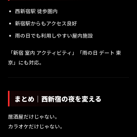
西新宿駅 徒歩圏内
新宿駅からもアクセス良好
雨の日でも利用しやすい屋内施設
「新宿 室内 アクティビティ」「雨の日 デート 東
京」にも対応。
まとめ｜西新宿の夜を変える
居酒屋だけじゃない。
カラオケだけじゃない。