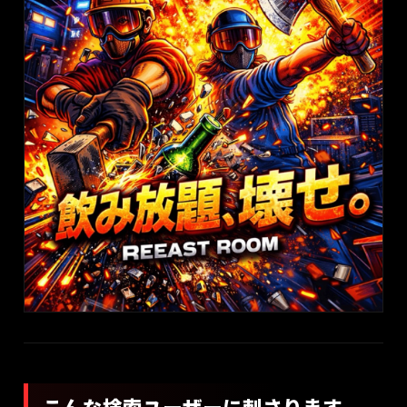
こんな検索ユーザーに刺さります