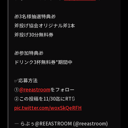
🎁3名様抽選特典🎁
斧投げ協会オリジナル斧1本
斧投げ30分無料券
🎁参加特典🎁
ドリンク3杯無料券*期間中
✅応募方法
①
@reeastroom
をフォロー
②この投稿を11/30迄にRT🔃
pic.twitter.com/woxSkQeRFH
— らぶぅ@REEASTROOM (@reeastroom)