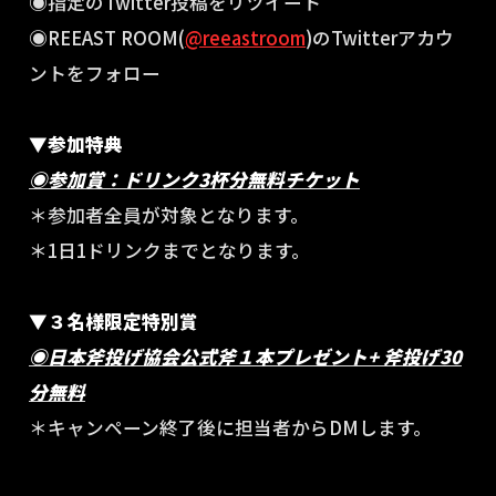
◉指定のTwitter投稿をリツイート
◉REEAST ROOM(
@reeastroom
)のTwitterアカウ
ントをフォロー
▼参加特典
◉参加賞：ドリンク3杯分無料チケット
＊参加者全員が対象となります。
＊1日1ドリンクまでとなります。
▼３名様限定特別賞
◉日本斧投げ協会公式斧１本プレゼント+ 斧投げ30
分無料
＊キャンペーン終了後に担当者からDMします。