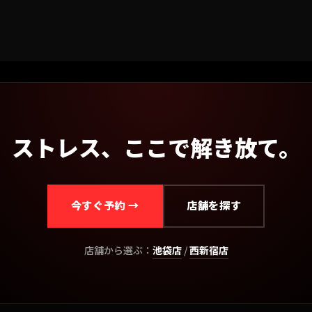
ストレス、ここで解き放て。
今すぐ予約 →
店舗を探す
店舗から選ぶ：
池袋
店
/
西新宿
店