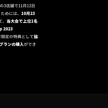
店の3店舗で11月12日
るためには、
10月23
て、
当大会で上位1名
 2023
者限定の特典として
協
ジプランの購入
ができ