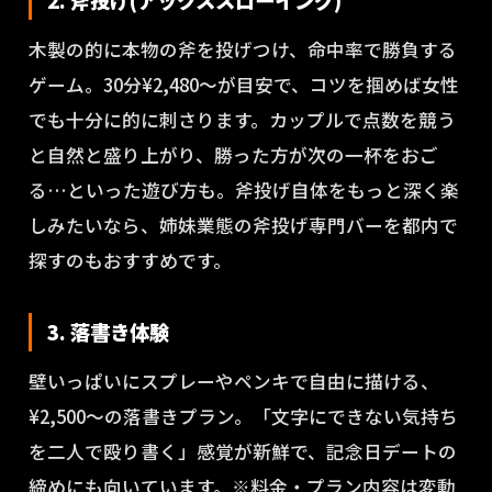
2. 斧投げ(アックススローイング)
木製の的に本物の斧を投げつけ、命中率で勝負する
ゲーム。30分¥2,480〜が目安で、コツを掴めば女性
でも十分に的に刺さります。カップルで点数を競う
と自然と盛り上がり、勝った方が次の一杯をおご
る…といった遊び方も。斧投げ自体をもっと深く楽
しみたいなら、姉妹業態の斧投げ専門バーを都内で
探すのもおすすめです。
3. 落書き体験
壁いっぱいにスプレーやペンキで自由に描ける、
¥2,500〜の落書きプラン。「文字にできない気持ち
を二人で殴り書く」感覚が新鮮で、記念日デートの
締めにも向いています。※料金・プラン内容は変動